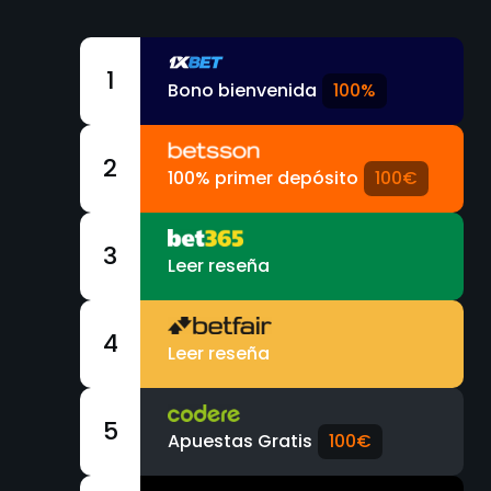
1
Bono bienvenida
100%
2
100% primer depósito
100€
3
Leer reseña
4
Leer reseña
5
Apuestas Gratis
100€