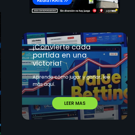
¡Convierte cada
partida en una
victoria!
Aprende cómo jugar y ganar, lee
más aquí.
LEER MAS