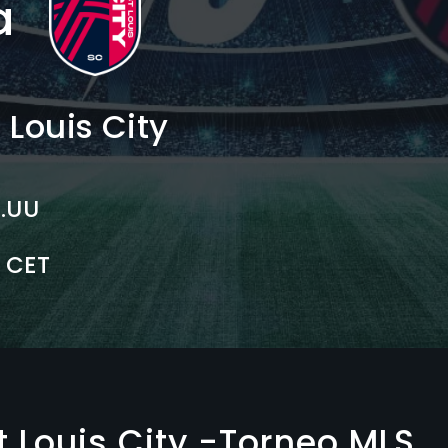
a
 Louis City
E.UU
0 CET
t.Louis City -Torneo MLS