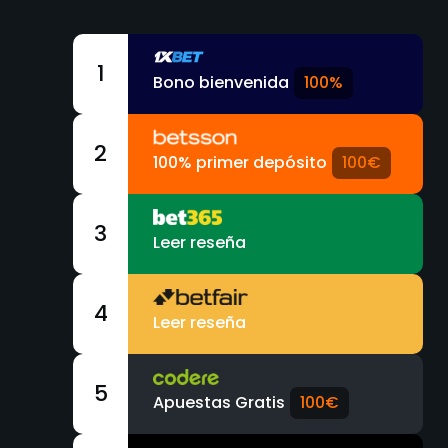
1
Bono bienvenida
100%
2
100% primer depósito
100€
3
Leer reseña
4
Leer reseña
5
Apuestas Gratis
100€