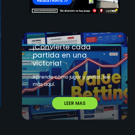
¡Convierte cada
partida en una
victoria!
Aprende cómo jugar y ganar, lee
más aquí.
LEER MAS