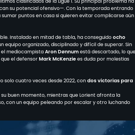
ltimos clasificados de la Ligue 1. Su principal problema ha
opacan su potencial ofensivo—. Con la temporada entrando
a sumar puntos en casa si quieren evitar complicarse aún
e. Instalado en mitad de tabla, ha conseguido
ocho
un equipo organizado, disciplinado y difícil de superar. Sin
s: el mediocampista
Aron Dønnum
está descartado, lo qu
s que el defensor
Mark McKenzie
es duda por molestias
o solo cuatro veces desde 2022, con
dos victorias para
 su buen momento, mientras que Lorient afronta la
so, con un equipo peleando por escalar y otro luchando