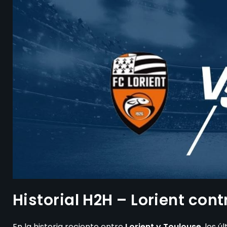
Historial H2H – Lorient con
En la historia reciente entre
Lorient y Toulouse
, los 