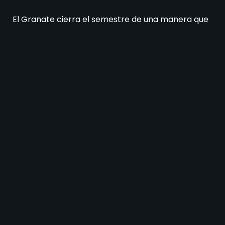
El Granate cierra el semestre de una manera que
no se parece en nada a como la empezó.
Los
jugadores, en su mayoría, bajaron su nivel.
Marcelino Moreno ya no es el de meses atrás y la
ausencia del goleador Castillo se notó y mucho.
Por eso mismo se despidió rápido del torneo
argentino, donde quedó eliminado en cuartos de
final ante Argentinos Jrs. Por Copa Libertadores
pudo al menos vencer por la mínima a LDU
Quito
y eso le da esperanzas para clasificar a los
octavos de final.