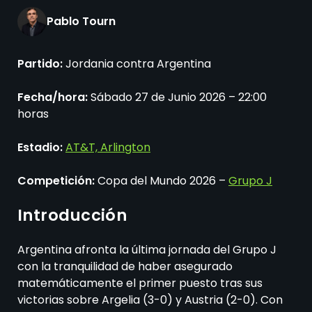
Pablo Tourn
Partido:
Jordania contra Argentina
Fecha/hora:
Sábado 27 de Junio 2026 – 22:00
horas
Estadio:
AT&T, Arlington
Competición:
Copa del Mundo 2026 –
Grupo J
Introducción
Argentina afronta la última jornada del Grupo J
con la tranquilidad de haber asegurado
matemáticamente el primer puesto tras sus
victorias sobre Argelia (3-0) y Austria (2-0). Con