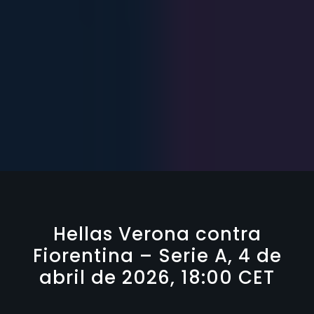
Hellas Verona contra
Fiorentina – Serie A, 4 de
abril de 2026, 18:00 CET