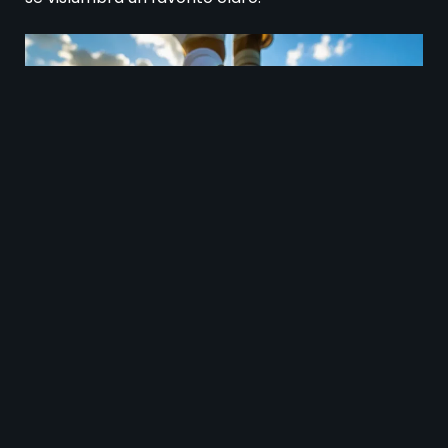
Grêmio contra Corinthians juegan el 30 de mayo.
Historial de enfrentamientos
entre Grêmio contra Corinthians
Los enfrentamientos recientes entre Grêmio y
Corinthians
muestran una rivalidad bastante