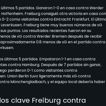
os últimos 5 partidos. Ganaron 1-0 en casa contra Werder
Hoffenheim. Freiburg consiguió otra victoria en casa con
-2 como visitantes contra Eintracht Frankfurt. El últim
 Leverkusen. Freiburg tiene muy buenos números de xG
us puntos. Los resultados recientes fueron en su
menos de xG contra Werder Bremen después de recibir
ron aproximadamente 0.8 menos de xG en el partido contra
erkusen.
 los últimos 5 partidos. Empataron 1-1 en casa contra
antes contra Hamburg. Después de 7 partidos sin ganar,
uego perdieron 0-1 como visitantes contra
n. Union Berlin tuvo ligeramente más xG contra
ntra Mönchengladbach, y el equipo local debería haber
os clave Freiburg contra