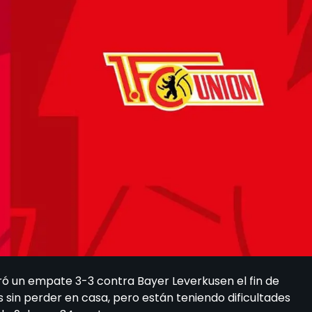
ró un empate 3-3 contra Bayer Leverkusen el fin de
 sin perder en casa, pero están teniendo dificultades