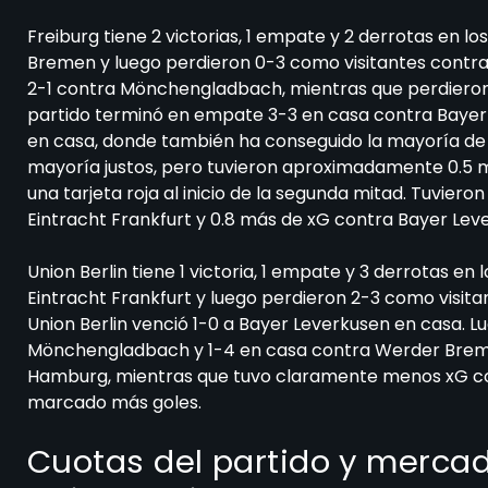
Freiburg tiene 2 victorias, 1 empate y 2 derrotas en l
Bremen y luego perdieron 0-3 como visitantes contra 
2-1 contra Mönchengladbach, mientras que perdieron 0
partido terminó en empate 3-3 en casa contra Bayer
en casa, donde también ha conseguido la mayoría de s
mayoría justos, pero tuvieron aproximadamente 0.5 
una tarjeta roja al inicio de la segunda mitad. Tuvie
Eintracht Frankfurt y 0.8 más de xG contra Bayer Lev
Union Berlin tiene 1 victoria, 1 empate y 3 derrotas en
Eintracht Frankfurt y luego perdieron 2-3 como visit
Union Berlin venció 1-0 a Bayer Leverkusen en casa. L
Mönchengladbach y 1-4 en casa contra Werder Breme
Hamburg, mientras que tuvo claramente menos xG co
marcado más goles.
Cuotas del partido y mercad