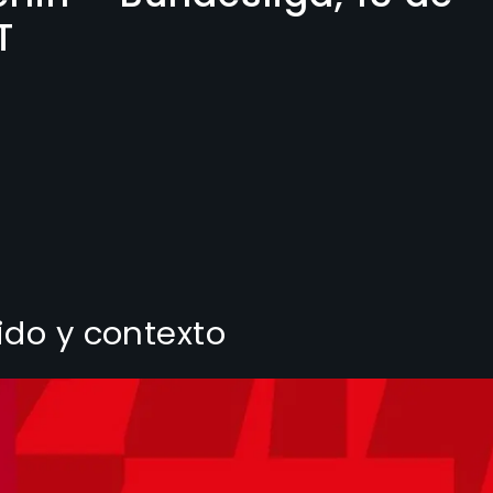
T
tido y contexto