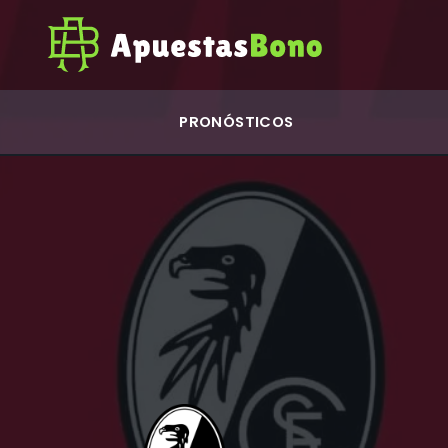
PRONÓSTICOS