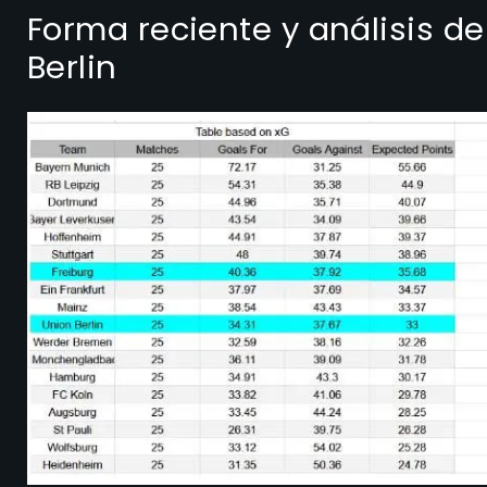
Forma reciente y análisis de
Berlin