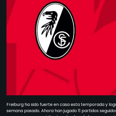
Freiburg ha sido fuerte en casa esta temporada y log
semana pasado. Ahora han jugado 11 partidos seguidos