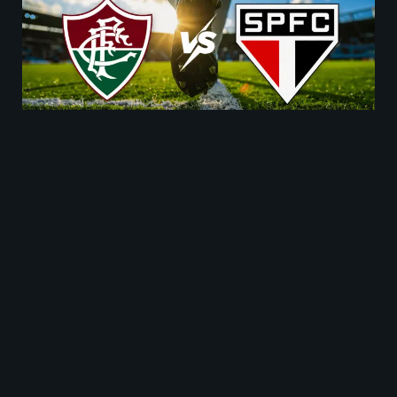
Fluminense contra São Paulo juegan el 10 de
mayo.
Historial de enfrentamientos de
Fluminense contra São Paulo
Los antecedentes recientes muestran una
ventaja para Fluminense
, especialmente cuando
juega en condición de local.