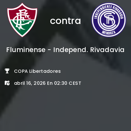
contra
Fluminense - Independ. Rivadavia
COPA Libertadores
abril 16, 2026 En 02:30 CEST