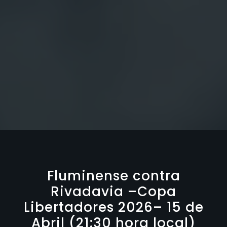
Fluminense contra
Rivadavia –Copa
Libertadores 2026– 15 de
Abril (21:30 hora local)