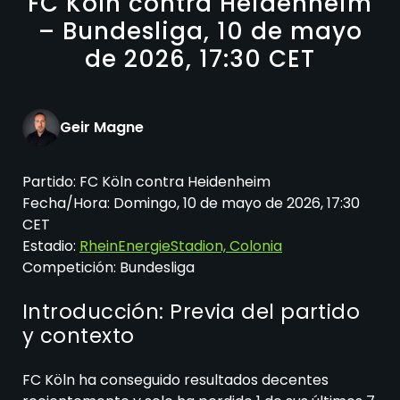
FC Köln contra Heidenheim
– Bundesliga, 10 de mayo
de 2026, 17:30 CET
Geir Magne
Partido: FC Köln contra Heidenheim
Fecha/Hora: Domingo, 10 de mayo de 2026, 17:30
CET
Estadio:
RheinEnergieStadion, Colonia
Competición: Bundesliga
Introducción: Previa del partido
y contexto
FC Köln ha conseguido resultados decentes