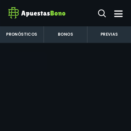
PRONÓSTICOS
BONOS
PREVIAS