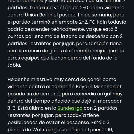
recientemente y solo ha perdido 1 de sus últimos 7
partidos. Tenía una ventaja de 2-0 como visitante
contra Union Berlin el pasado fin de semana, pero
el partido terminó en empate 2-2. FC Köln todavía
podría descender teóricamente, ya que está 6
puntos por encima de la zona de descenso con 2
partidos restantes por jugar, pero también tiene
una diferencia de goles claramente mejor que los
otros equipos que luchan cerca del fondo de la
tabla.
Heidenheim estuvo muy cerca de ganar como
visitante contra el campeón Bayern München el
pasado fin de semana, pero concedió un gol muy
dentro del tiempo añadido que dejó el marcador
3-3. Está último en la
Bundesliga
con 2 partidos
restantes por jugar, pero todavía tiene
posibilidades de evitar el descenso. Está a 3
puntos de Wolfsburg, que ocupa el puesto 16,