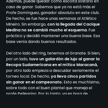
Además, puede quedar como escolta solitario en
caso de ganar. Sabemos que ya no está más el
Profe Domínguez, ganador absoluto en este club.
De hecho, se fue hace unas semanas al Atlético
Mineiro. Sin embargo,
con la llegada del Cacique
Medina no se cambió mucho el esquema
. Fue
práctico y decidió mantener una buena base. Esa
base venía dando buenos resultados.
Del otro lado del ring, tenemos al Granate. Si bien,
por un lado,
tuvo un galardón de lujo al ganar la
Recopa Sudamericana en el mítico Maracaná,
por otro lado empieza a descuidar seriamente el
torneo local. De hecho,
ya lleva cinco partidos
sin ganar en el campeonato.
Esto es muchísimo,
sobre todo con el buen plantel que maneja el
profe Pellegrino. Por lo tanto, ya es hora de
despertar. Porque, de lo contrario,
podría quedar
afuera de los play off.
Hoy está en esta situación,