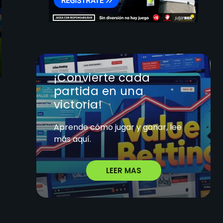
¡Convierte cada
partida en una
victoria!
Aprende cómo jugar y ganar, lee
más aquí.
LEER MAS