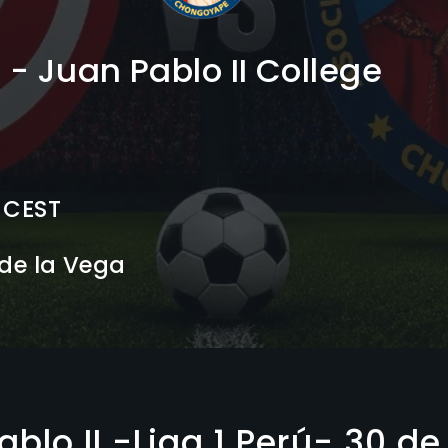
 - Juan Pablo II College
 CEST
 de la Vega
blo II -Liga 1 Perú- 30 de