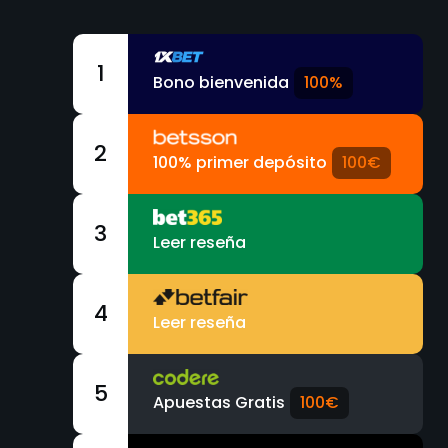
1
Bono bienvenida
100%
2
100% primer depósito
100€
3
Leer reseña
4
Leer reseña
5
Apuestas Gratis
100€