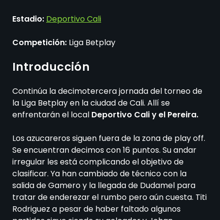
Estadio:
Deportivo Cali
Competición:
Liga Betplay
Introducción
Continúa la decimotercera jornada del torneo de
la Liga Betplay en la ciudad de Cali. Allí se
enfrentarán el local
Deportivo Cali y el Pereira.
Los azucareros siguen fuera de la zona de play off.
Se encuentran decimos con 16 puntos. Su andar
irregular les está complicando el objetivo de
clasificar. Ya han cambiado de técnico con la
salida de Gamero y la llegada de Dudamel para
tratar de enderezar el rumbo pero aún cuesta. Titi
Rodriguez a pesar de haber faltado algunos