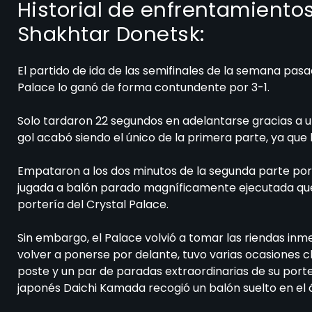
Historial de enfrentamientos 
Shakhtar Donetsk:
El partido de ida de las semifinales de la semana pas
Palace lo ganó de forma contundente por 3-1.
Solo tardaron 22 segundos en adelantarse gracias a u
gol acabó siendo el único de la primera parte, ya que
Empataron a los dos minutos de la segunda parte po
jugada a balón parado magníficamente ejecutada que
portería del Crystal Palace.
Sin embargo, el Palace volvió a tomar las riendas inm
volver a ponerse por delante, tuvo varias ocasiones c
poste y un par de paradas extraordinarias de su por
japonés Daichi Kamada recogió un balón suelto en el ár