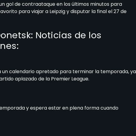
un gol de contraataque en los últimos minutos para
vorito para viajar a Leipzig y disputar la final el 27 de
onetsk: Noticias de los
ones:
a a un calendario apretado para terminar la temporada, ya
artido aplazado de la Premier League.
a temporada y espera estar en plena forma cuando