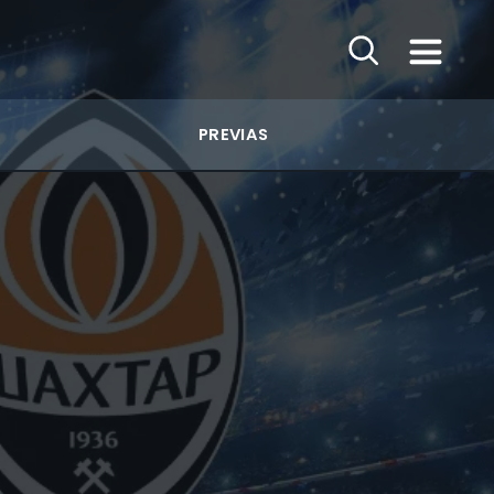
PREVIAS