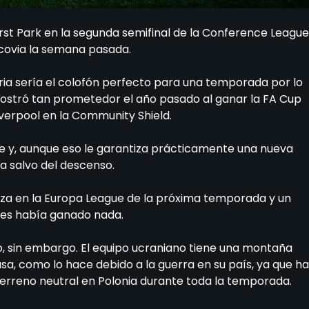
urst Park en la segunda semifinal de la Conference League
Cracovia la semana pasada.
oria sería el colofón perfecto para una temporada por lo
ostró tan prometedor el año pasado al ganar la FA Cup
Liverpool en la Community Shield.
e y, aunque eso le garantiza prácticamente una nueva
a salvo del descenso.
aza en la Europa League de la próxima temporada y un
tes había ganado nada.
o, sin embargo. El equipo ucraniano tiene una montaña
asa, como lo hace debido a la guerra en su país, ya que ha
terreno neutral en Polonia durante toda la temporada.