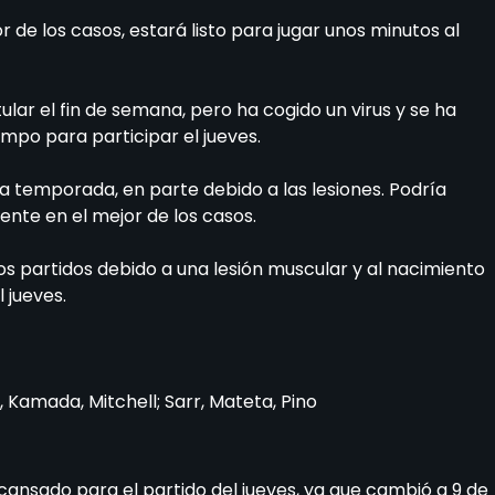
r de los casos, estará listo para jugar unos minutos al
ular el fin de semana, pero ha cogido un virus y se ha
mpo para participar el jueves.
a temporada, en parte debido a las lesiones. Podría
ente en el mejor de los casos.
os partidos debido a una lesión muscular y al nacimiento
 jueves.
 Kamada, Mitchell; Sarr, Mateta, Pino
ansado para el partido del jueves, ya que cambió a 9 de