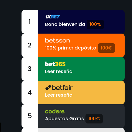
1
Bono bienvenida
100%
2
100% primer depósito
100€
3
Leer reseña
4
Leer reseña
5
Apuestas Gratis
100€