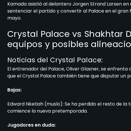
Kamada asistió al delantero Jorgen Strand Larsen en 
sentenciar el partido y convertir al Palace en el gran fa
mayo.
Crystal Palace vs Shakhtar D
equipos y posibles alineaci
Noticias del Crystal Palace:
El entrenador del Palace, Oliver Glasner, se enfrent
que el Crystal Palace también tiene que disputar un p
Bajas:
Edward Nketiah (muslo): Se ha perdido el resto de l
comience la nueva pretemporada.
Jugadores en duda: