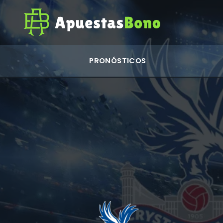
PRONÓSTICOS