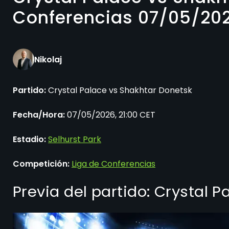
Conferencias 07/05/202
Nikolaj
Partido:
Crystal Palace vs Shakhtar Donetsk
Fecha/Hora:
07/05/2026, 21:00 CET
Estadio:
Selhurst Park
Competición:
Liga de Conferencias
Previa del partido: Crystal 