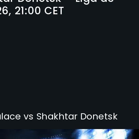
6, 21:00 CET
Palace vs Shakhtar Donetsk