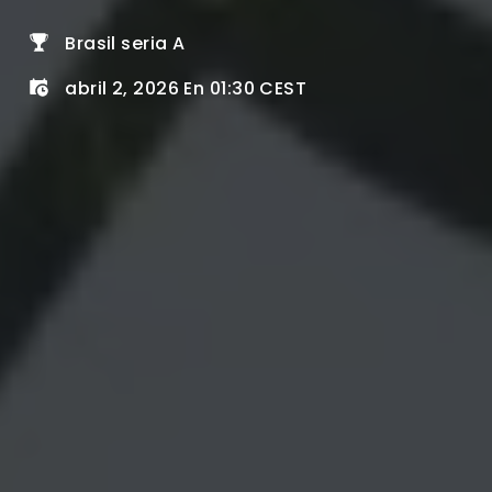
Brasil seria A
abril 2, 2026 En 01:30 CEST