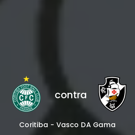
contra
Coritiba - Vasco DA Gama