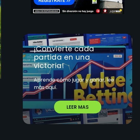
¡Convierte cada
partida en una
victoria!
Aprende cómo jugar y ganar, lee
más aquí.
LEER MAS