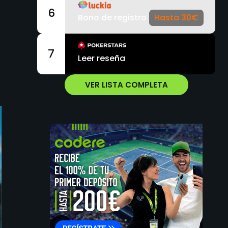
6
Bono de registro
Hasta 30€
7
Leer reseña
VER LISTA COMPLETA