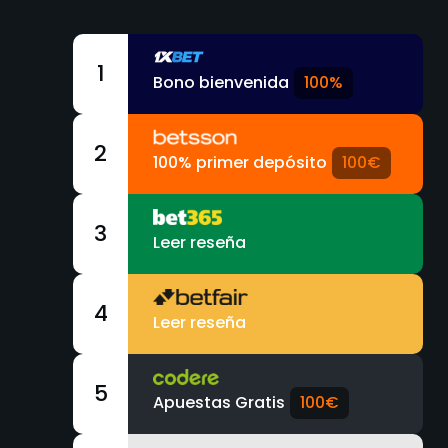
1
Bono bienvenida
100%
2
100% primer depósito
100€
3
Leer reseña
4
Leer reseña
5
Apuestas Gratis
100€