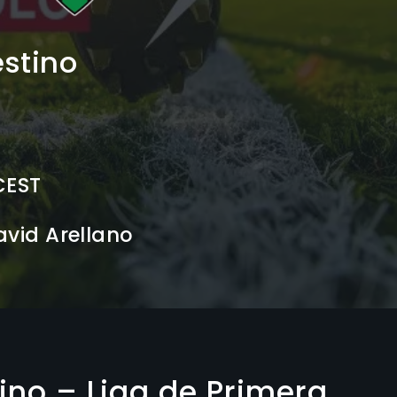
estino
 CEST
vid Arellano
ino – Liga de Primera