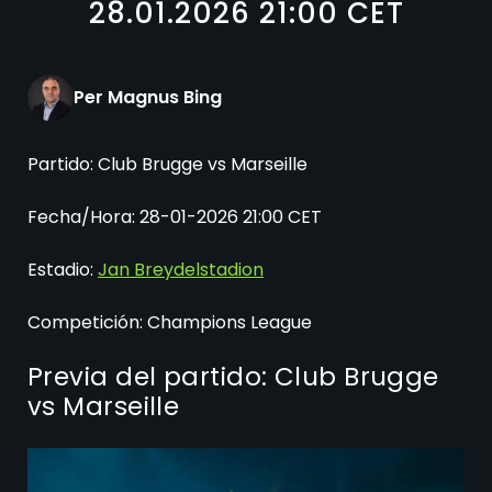
28.01.2026 21:00 CET
Per Magnus Bing
Partido: Club Brugge vs Marseille
Fecha/Hora: 28-01-2026 21:00 CET
Estadio:
Jan Breydelstadion
Competición: Champions League
Previa del partido: Club Brugge
vs Marseille