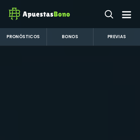
PRONÓSTICOS
BONOS
PREVIAS