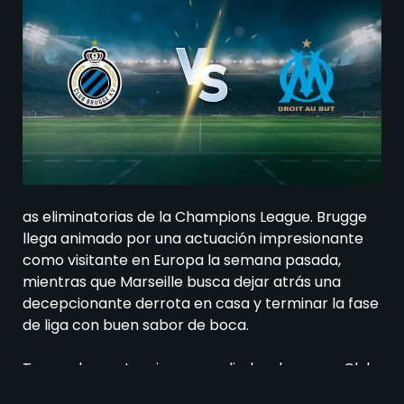
as eliminatorias de la Champions League. Brugge
llega animado por una actuación impresionante
como visitante en Europa la semana pasada,
mientras que Marseille busca dejar atrás una
decepcionante derrota en casa y terminar la fase
de liga con buen sabor de boca.
Tras un breve tropiezo a mediados de enero, Club
Brugge se ha estabilizado en el momento