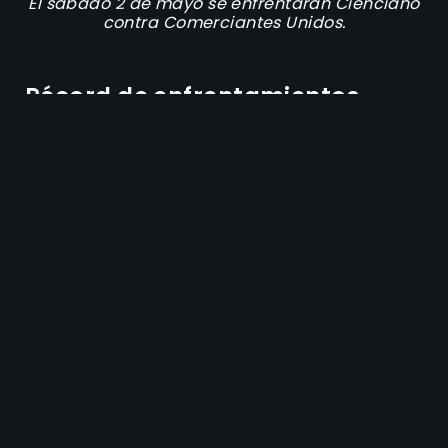
El sábado 2 de mayo se enfrentarán Cienciano
contra Comerciantes Unidos.
Récord de enfrentamientos
directos entre Cienciano contra
Comerciantes Unidos
Los últimos tres enfrentamientos entre ambos
dejaron estos marcadores:
08 de agosto de 2025:
Comerciantes Unidos
1-1 Cienciano
10 de marzo de 2025:
Cienciano 3-2
Comerciantes Unidos
13 de julio de 2024:
Comerciantes Unidos 1-2
Cienciano
Mientras que los últimos 3 enfrentamientos entre