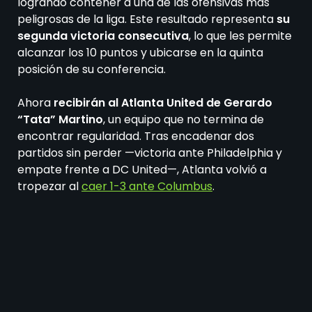
logrando contener a una de las ofensivas más
peligrosas de la liga. Este resultado representa
su
segunda victoria consecutiva
, lo que les permite
alcanzar los 10 puntos y ubicarse en la quinta
posición de su conferencia.
Ahora
recibirán al Atlanta United de Gerardo
“Tata” Martino
, un equipo que no termina de
encontrar regularidad. Tras encadenar dos
partidos sin perder —victoria ante Philadelphia y
empate frente a DC United—, Atlanta volvió a
tropezar al
caer 1-3 ante Columbus
.
Esta derrota ha comenzado a generar dudas en
torno al proyecto de Martino, que aún no logra
consolidar un rendimiento consistente. Con este
resultado,
el conjunto de Georgia suma ya
cuatro derrotas en la temporada
, con apenas 4
puntos obtenidos producto de una victoria y un