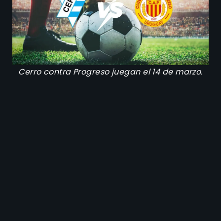
Cerro contra Progreso juegan el 14 de marzo.
Historial de enfrentamientos
directos entre Cerro contra
Progreso
El historial reciente de Cerro contra Progreso
muestra una
rivalidad bastante equilibrada,
con
leve dominio de Progreso. En los últimos diez
enfrentamientos oficiales,
Progreso ganó cuatro
partidos, Cerro ganó dos y empataron cuatro
veces.