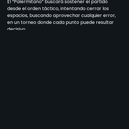
El “Palermitano” buscará sostener el partido
desde el orden táctico, intentando cerrar los
espacios, buscando aprovechar cualquier error,
en un torneo donde cada punto puede resultar
decisivo.
El escenario anticipa un duelo con
dominio
territorial visitante y resistencia local
. Si Peñarol
logra abrir rápido el marcador, el partido no
debería tener mucha historia, pero si Central
Español logra mantener el cero en su arco, el
transcurso del tiempo puede llevar nerviosismo o
apresuramientos, que podrían capitalizar.