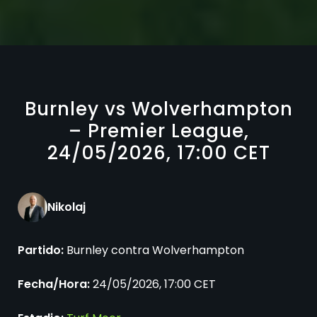
Burnley vs Wolverhampton
– Premier League,
24/05/2026, 17:00 CET
Nikolaj
Partido:
Burnley contra Wolverhampton
Fecha/Hora:
24/05/2026, 17:00 CET