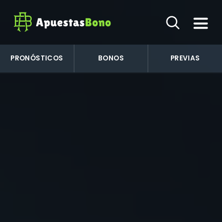
PRONÓSTICOS
BONOS
PREVIAS