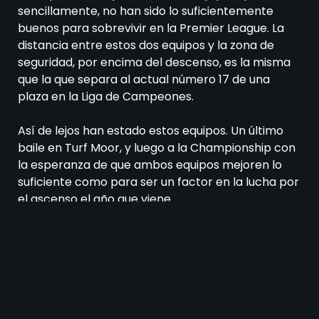
sencillamente, no han sido lo suficientemente
buenos para sobrevivir en la Premier League. La
distancia entre estos dos equipos y la zona de
seguridad, por encima del descenso, es la misma
que la que separa al actual número 17 de una
plaza en la Liga de Campeones.
Así de lejos han estado estos equipos. Un último
baile en Turf Moor, y luego a la Championship con
la esperanza de que ambos equipos mejoren lo
suficiente como para ser un factor en la lucha por
el ascenso el año que viene.