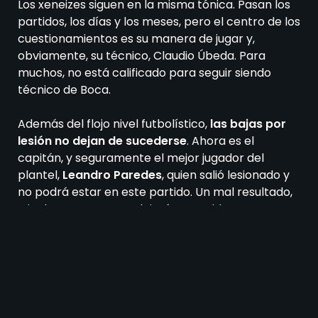
Los xeneizes siguen en la misma tónica. Pasan los
partidos, los días y los meses, pero el centro de los
cuestionamientos es su manera de jugar y,
obviamente, su técnico, Claudio Úbeda. Para
muchos, no está calificado para seguir siendo
técnico de Boca.
Además del flojo nivel futbolístico,
las bajas por
lesión no dejan de sucederse
. Ahora es el
capitán, y seguramente el mejor jugador del
plantel,
Leandro Paredes
, quien salió lesionado y
no podrá estar en este partido. Un mal resultado,
e incluso un empate, dejará una caldera en
ebullición, a punto de explotar. Los jugadores y el
técnico lo saben bien.
La Academia tuvo un arranque de torneo de
terror. Sin embargo, en las últimas dos fechas, el
técnico Gustavo Costas pudo ir encontrando