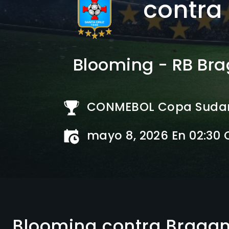
contra
Blooming - RB Bra
CONMEBOL Copa Suda
mayo 8, 2026 En 02:30 
Blooming contra Braga