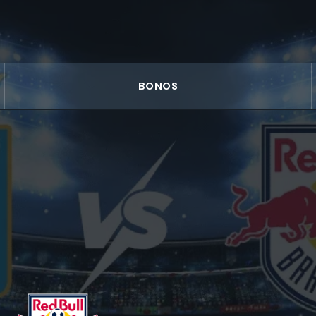
BONOS