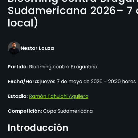
Sudamericana 2026– 7 
local)
Nestor Louza
Partido:
Blooming contra Bragantino
Fecha/Hora:
jueves 7 de mayo de 2026 – 20:30 horas
Estadio:
Ramón Tahuichi Aguilera
Competición:
Copa Sudamericana
Introducción