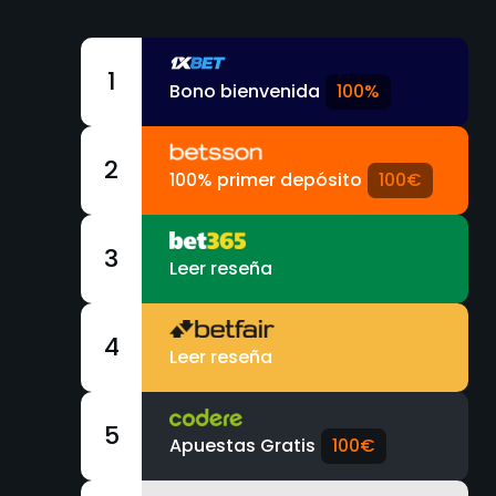
1
Bono bienvenida
100%
2
100% primer depósito
100€
3
Leer reseña
4
Leer reseña
5
Apuestas Gratis
100€