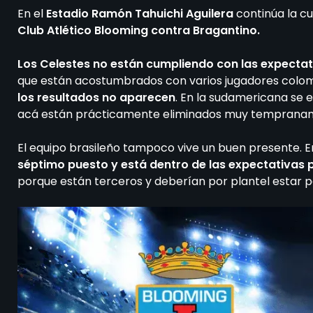
En el
Estadio Ramón Tahuichi Aguilera
continúa la cu
Club Atlético Blooming contra Bragantino.
Los Celestes no están cumpliendo con las expectat
que están acostumbrados con varios jugadores colomb
los resultados no aparecen
. En la sudamericana se 
acá están prácticamente eliminados muy temprana
El equipo brasileño tampoco vive un buen presente. En 
séptimo puesto y está dentro de las expectativas 
porque están terceros y deberían por plantel estar p