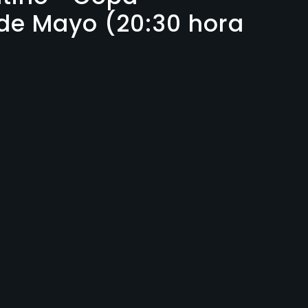
de Mayo (20:30 hora