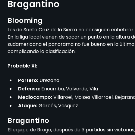
Bragantino
Blooming
Los de Santa Cruz de la Sierra no consiguen enhebrar 
En la liga local vienen de sacar un punto en la altur
sudamericana el panorama no fue bueno en la última
complicando la clasificación.
Probable XI:
Portero:
Urezaña
Defensa:
Enoumba, Valverde, Vila
Mediocampo:
Villaroel, Moises Villarroel, Bejaran
Ataque:
Garcés, Vasquez
Bragantino
El equipo de Braga, después de 3 partidos sin victorias