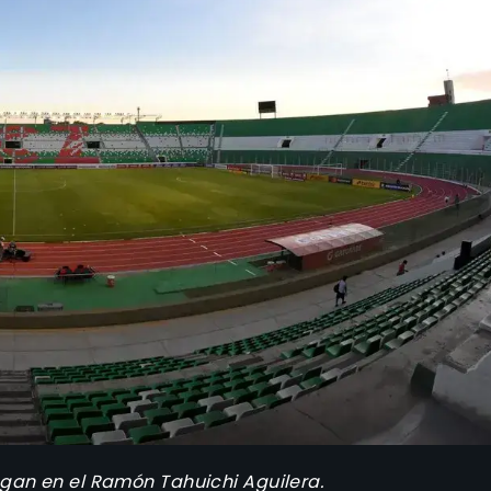
gan en el Ramón Tahuichi Aguilera.