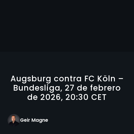
Augsburg contra FC Köln –
Bundesliga, 27 de febrero
de 2026, 20:30 CET
Geir Magne