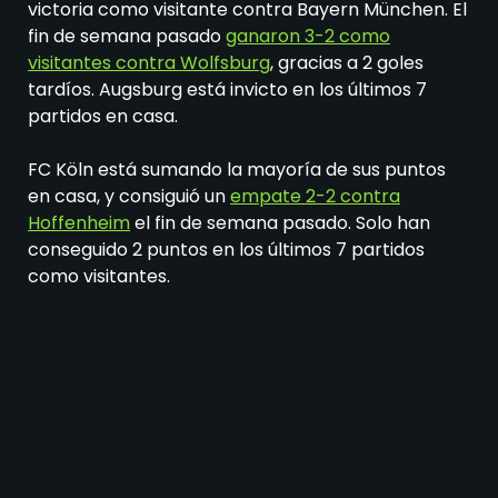
victoria como visitante contra Bayern München. El
fin de semana pasado
ganaron 3-2 como
visitantes contra Wolfsburg
, gracias a 2 goles
tardíos. Augsburg está invicto en los últimos 7
partidos en casa.
FC Köln está sumando la mayoría de sus puntos
en casa, y consiguió un
empate 2-2 contra
Hoffenheim
el fin de semana pasado. Solo han
conseguido 2 puntos en los últimos 7 partidos
como visitantes.
Historial H2H Augsburg contra
FC Köln
Terminó en empate 1-1 cuando los equipos se
enfrentaron anteriormente esta temporada.
Augsburg anotó el gol de penalti, y tuvo
aproximadamente 0.5 más de xG en ese partido.