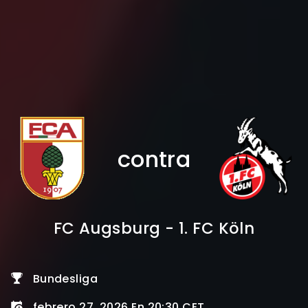
contra
FC Augsburg - 1. FC Köln
Bundesliga
febrero 27, 2026 En 20:30 CET