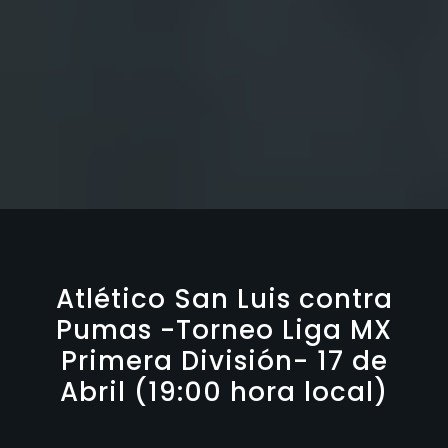
Atlético San Luis contra
Pumas -Torneo Liga MX
Primera División- 17 de
Abril (19:00 hora local)