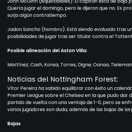
John McGinn (isquiotibiales): El capitán está de baja po
Quería jugar el domingo, pero le dijeron que no. Es pr
surja algún contratiempo.
Jadon Sancho (hombro): Está siendo evaluado tras un
posibilidades de jugar tras ser titular contra el Totte
Posible alineación del Aston Villa:
Martínez; Cash, Konsa, Torres, Digne; Oanaa, Tieleman
Noticias del Nottingham Forest:
Vítor Pereira ha sabido equilibrar con éxito un calend
Premier League sobre el Chelsea en la que pudo dar de
partido de vuelta con una ventaja de 1-0, pero se enf
varios jugadores son duda, además de las bajas de lar
Bajas