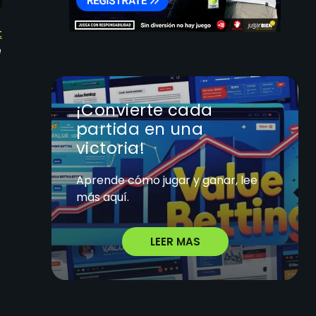
t
e
¡Convierte cada
partida en una
victoria!
Aprende cómo jugar y ganar, lee
más aquí.
LEER MAS