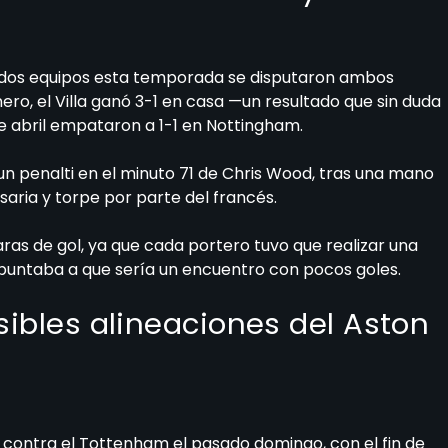
s dos equipos esta temporada se disputaron ambos
ero, el Villa ganó 3-1 en casa —un resultado que sin duda
de abril empataron a 1-1 en Nottingham.
un penalti en el minuto 71 de Chris Wood, tras una mano
aria y torpe por parte del francés.
aras de gol, ya que cada portero tuvo que realizar una
puntaba a que sería un encuentro con pocos goles.
sibles alineaciones del Aston
l contra el Tottenham el pasado domingo, con el fin de