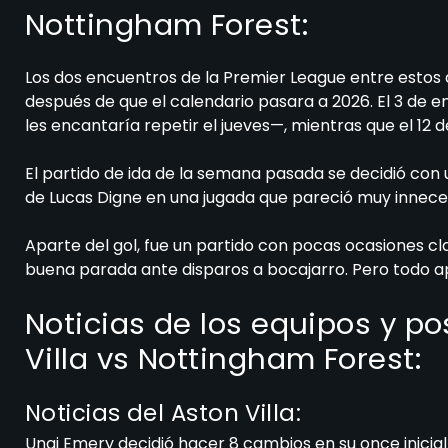
Nottingham Forest:
Los dos encuentros de la Premier League entre esto
después de que el calendario pasara a 2026. El 3 de en
les encantaría repetir el jueves—, mientras que el 12 
El partido de ida de la semana pasada se decidió con 
de Lucas Digne en una jugada que pareció muy inneces
Aparte del gol, fue un partido con pocas ocasiones cl
buena parada ante disparos a bocajarro. Pero todo a
Noticias de los equipos y po
Villa vs Nottingham Forest:
Noticias del Aston Villa:
Unai Emery decidió hacer 8 cambios en su once inicia