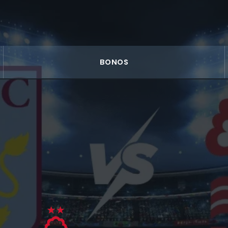
BONOS