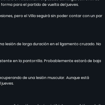
forma para el partido de vuelta del jueves.
siones, pero el Villa seguirá sin poder contar con un par
a lesión de larga duración en el ligamento cruzado. No
tente en la pantorrilla. Probablemente estará de baja
recuperando de una lesión muscular. Aunque está
 jueves.