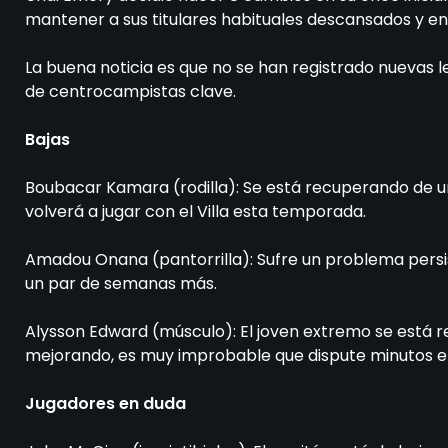
mantener a sus titulares habituales descansados y en 
La buena noticia es que no se han registrado nuevas le
de centrocampistas clave.
Bajas
Boubacar Kamara (rodilla): Se está recuperando de un
volverá a jugar con el Villa esta temporada.
Amadou Onana (pantorrilla): Sufre un problema persis
un par de semanas más.
Alysson Edward (músculo): El joven extremo se está 
mejorando, es muy improbable que dispute minutos el
Jugadores en duda