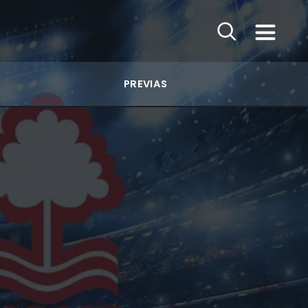
PREVIAS