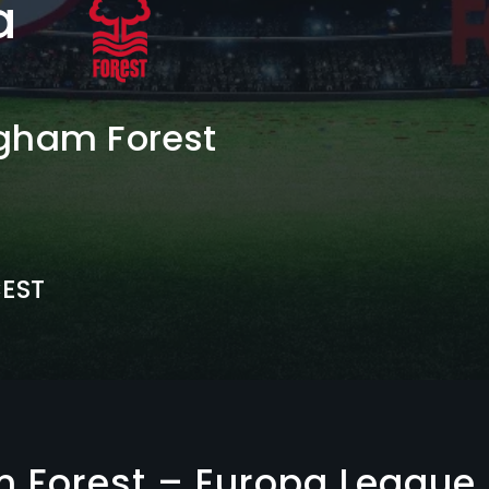
a
ngham Forest
CEST
m Forest – Europa League