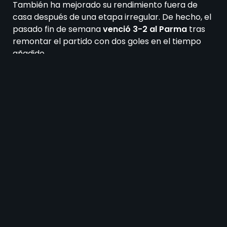
También ha mejorado su rendimiento fuera de
casa después de una etapa irregular. De hecho, el
pasado fin de semana
venció 3-2 al Parma
tras
remontar el partido con dos goles en el tiempo
añadido.
Por su parte,
la Lazio perdió 0-3 en casa frente
al Inter
el pasado fin de semana. Con ese
resultado, quedó sin posibilidades de alcanzar el
séptimo puesto, que otorga acceso a la
Conference League de la próxima temporada. Aun
así, antes de esa derrota había conseguido
buenos resultados en Serie A, con solo una caída
en sus siete partidos anteriores.
Además, la Lazio volvió a enfrentarse al Inter el
miércoles en la final de la Coppa Italia. Sin
embargo, también cayó derrotada por
0-2 en el
Stadio Olímpico
.