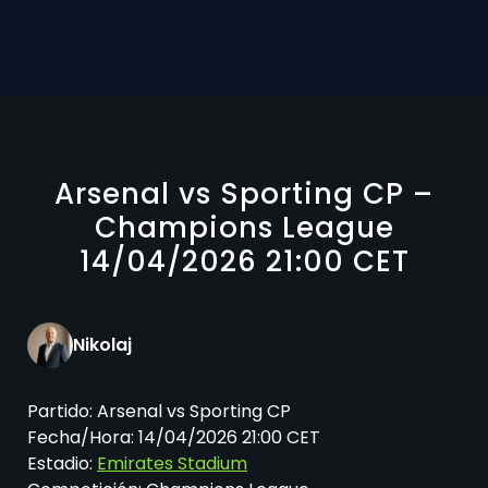
Arsenal vs Sporting CP –
Champions League
14/04/2026 21:00 CET
Nikolaj
Partido: Arsenal vs Sporting CP
Fecha/Hora: 14/04/2026 21:00 CET
Estadio:
Emirates Stadium