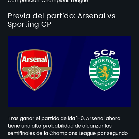
Competición: Champions League
Previa del partido: Arsenal vs
Sporting CP
Tras ganar el partido de ida 1-0, Arsenal ahora
tiene una alta probabilidad de alcanzar las
semifinales de la Champions League por segundo