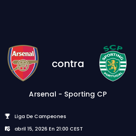
contra
Arsenal - Sporting CP
Liga De Campeones
abril 15, 2026 En 21:00 CEST