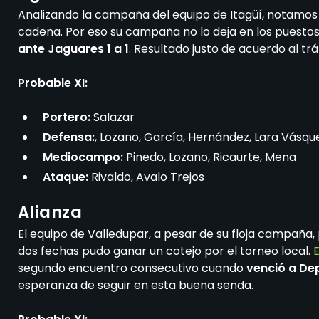
Analizando la campaña del equipo de Itagüí, notamos 
cadena. Por eso su campaña no lo deja en los puestos 
ante Jaguares 1 a 1
. Resultado justo de acuerdo al trá
Probable XI:
Portero:
Salazar
Defensa:
, Lozano, García, Hernández, Lara Vásqu
Mediocampo:
Pinedo, Lozano, Ricaurte, Mena
Ataque:
Rivaldo, Avalo Trejos
Alianza
El equipo de Valledupar, a pesar de su floja campaña
dos fechas pudo ganar un cotejo por el torneo local.
segundo encuentro consecutivo cuando
venció a Dep
esperanza de seguir en esta buena senda.