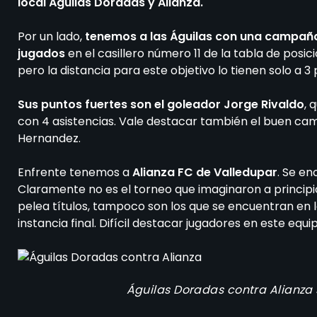
local Águilas Doradas y Alianza.
Por un lado,
tenemos a las Águilas con una campañ
jugados
en el casillero número 11 de la tabla de posic
pero la distancia para este objetivo lo tienen solo a 3
Sus puntos fuertes son el goleador Jorge Rivaldo
, 
con 4 asistencias. Vale destacar también el buen cam
Hernandez.
Enfrente tenemos a
Alianza FC de Valledupar
. Se e
Claramente no es el torneo que imaginaron a principi
pelea títulos, tampoco son los que se encuentran en lo
instancia final. Difícil destacar jugadores en este e
Águilas Doradas contra Alianza 