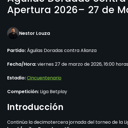
Apertura 2026– 27 de Ma
Nestor Louza
Partido:
Águilas Doradas contra Alianza
Fecha/Hora:
viernes 27 de marzo de 2026, 16:00 hora
Estadio:
Cincuentenario
Competición:
Liga Betplay
Introducción
Continúa la decimotercera jornada del torneo de la Li