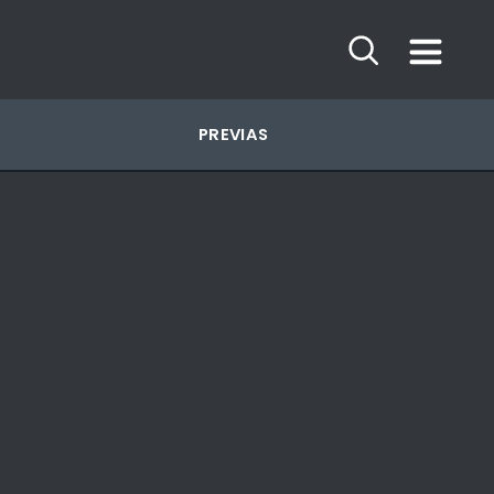
PREVIAS