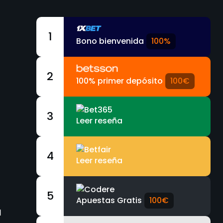
1
Bono bienvenida
100%
2
100% primer depósito
100€
3
Leer reseña
4
Leer reseña
5
Apuestas Gratis
100€
l