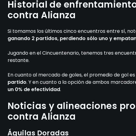
Historial de enfrentamient
contra Alianza
Si tomamos los últimos cinco encuentros entre sí, n
ganando 2 partidos, perdiendo sólo uno y empatan
Jugando en el Cincuentenario, tenemos tres encuentr
restante.
En cuanto al mercado de goles, el promedio de gol 
partido
. Y en cuanto a la opción de ambos marcador
un 0% de efectividad
.
Noticias y alineaciones pr
contra Alianza
Águilas Doradas