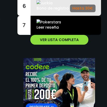
6
Bono de registro
Hasta 30€
,
7
Leer reseña
VER LISTA COMPLETA