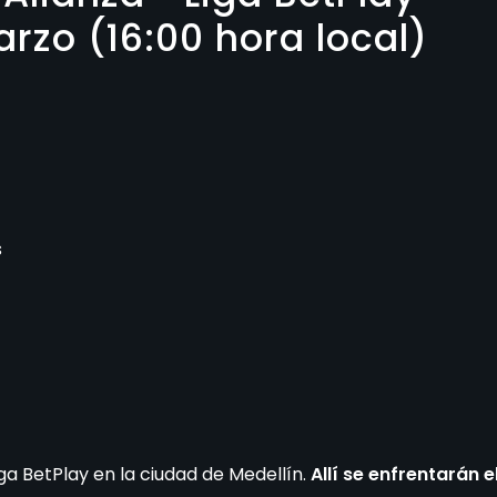
rzo (16:00 hora local)
s
ga BetPlay en la ciudad de Medellín.
Allí se enfrentarán e