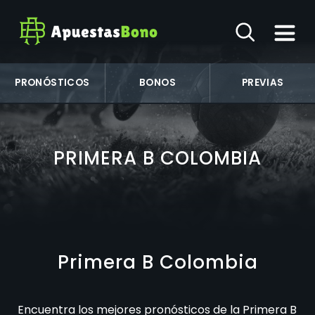
PRONÓSTICOS
BONOS
PREVIAS
PRIMERA B COLOMBIA
Primera B Colombia
Encuentra los mejores pronósticos de la Primera B