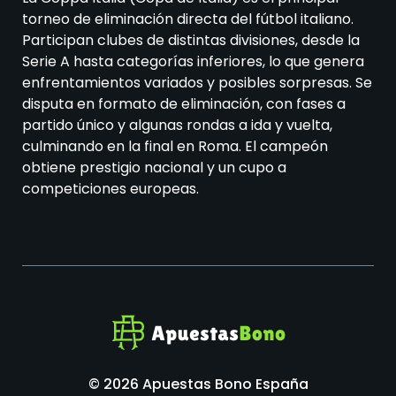
torneo de eliminación directa del fútbol italiano.
Participan clubes de distintas divisiones, desde la
Serie A hasta categorías inferiores, lo que genera
enfrentamientos variados y posibles sorpresas. Se
disputa en formato de eliminación, con fases a
partido único y algunas rondas a ida y vuelta,
culminando en la final en Roma. El campeón
obtiene prestigio nacional y un cupo a
competiciones europeas.
© 2026 Apuestas Bono España