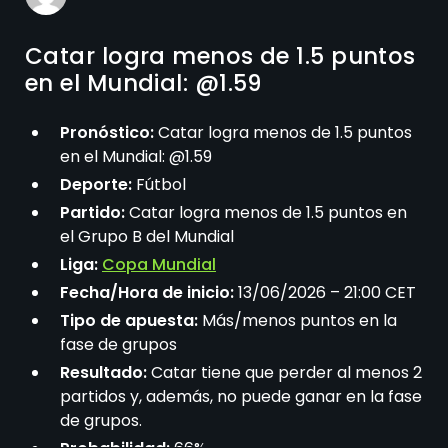
Catar logra menos de 1.5 puntos
en el Mundial: @1.59
Pronóstico:
Catar logra menos de 1.5 puntos
en el Mundial: @1.59
Deporte:
Fútbol
Partido:
Catar logra menos de 1.5 puntos en
el Grupo B del Mundial
Liga:
Copa Mundial
Fecha/Hora de inicio:
13/06/2026 – 21:00 CET
Tipo de apuesta:
Más/menos puntos en la
fase de grupos
Resultado:
Catar tiene que perder al menos 2
partidos y, además, no puede ganar en la fase
de grupos.