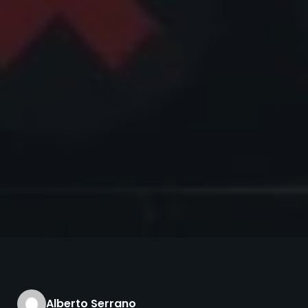
Alberto Serrano