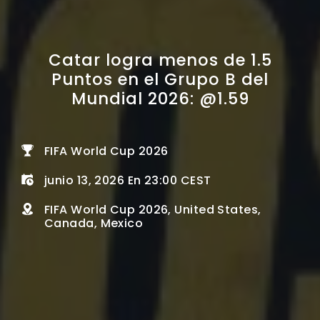
Catar logra menos de 1.5
Puntos en el Grupo B del
Mundial 2026: @1.59
FIFA World Cup 2026
junio 13, 2026 En 23:00 CEST
FIFA World Cup 2026, United States,
Canada, Mexico