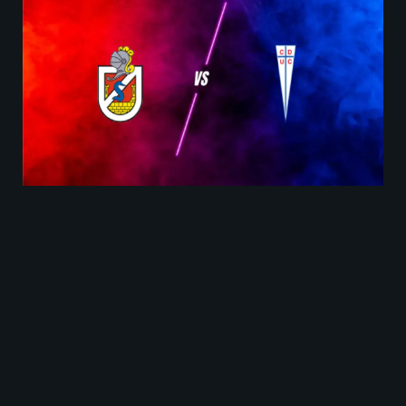
Enfrentamientos previos en La
Serena contra Universidad
Católica
El dominio histórico entre La Serena contra
Universidad Católica es ampliamente favorable a
UC. En los 80 enfrentamientos oficiales, los
cruzados suman 50 victorias, 19 empates y solo 11
derrotas ante Deportes La Serena. En los últimos