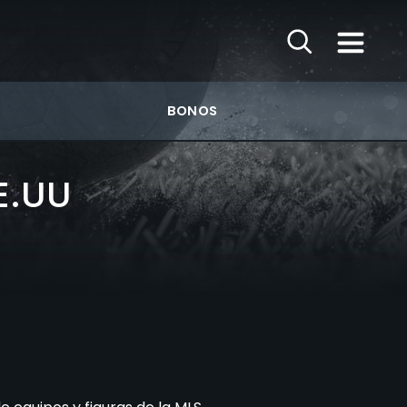
BONOS
E.UU