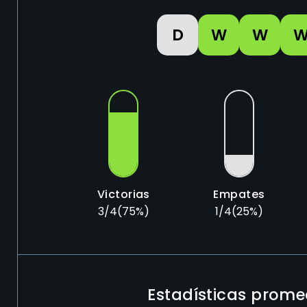
D
W
W
Victorias
Empates
3/4
(75%)
1/4
(25%)
Estadísticas prome