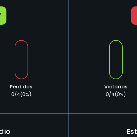
W
Perdidas
Victorias
0/4
(0%)
0/4
(0%)
dio
Es