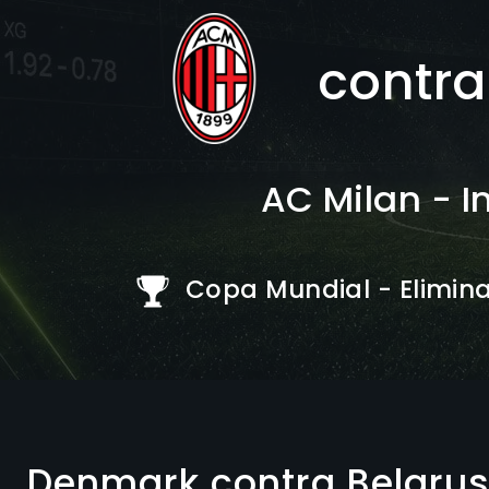
contra
AC Milan - I
Copa Mundial - Elimina
Denmark contra Belaru