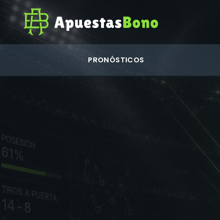
PRONÓSTICOS