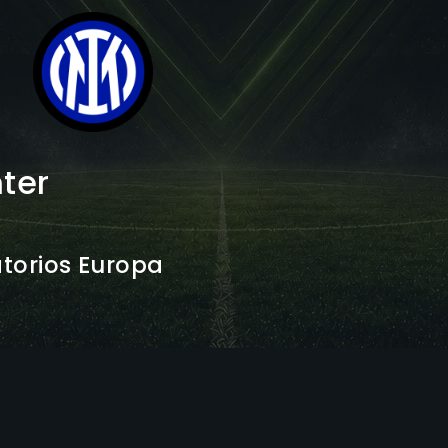
nter
torios Europa
s