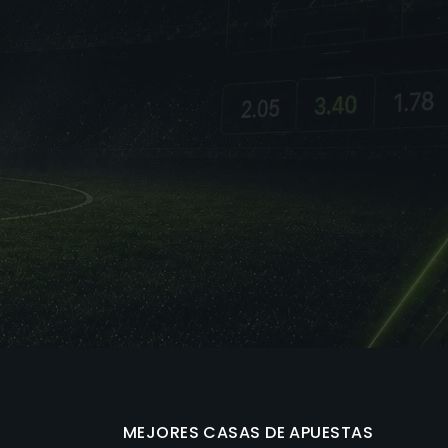
MEJORES CASAS DE APUESTAS