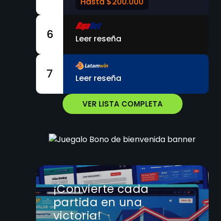
Hasta $200.000
6
Leer reseña
7
Leer reseña
VER LISTA COMPLETA
¡Convierte cada
partida en una
victoria!