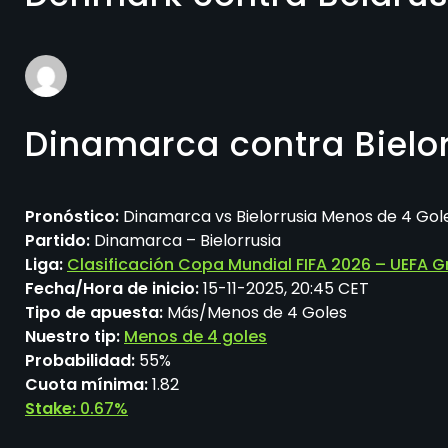
Dinamarca contra Bielo
Pronóstico:
Dinamarca vs Bielorrusia Menos de 4 Gol
Partido:
Dinamarca – Bielorrusia
Liga:
Clasificación Copa Mundial FIFA 2026 – UEFA 
Fecha/Hora de inicio:
15-11-2025, 20:45 CET
Tipo de apuesta:
Más/Menos de 4 Goles
Nuestro tip:
Menos de 4 goles
Probabilidad:
55%
Cuota mínima:
1.82
Stake:
0.67%