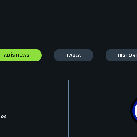
STADÍSTICAS
TABLA
HISTORI
dos