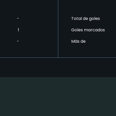
-
Total de goles
1
Goles marcados
-
Más de