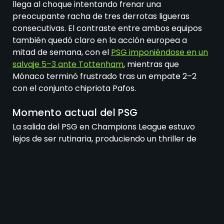
llega al choque intentando frenar una
preocupante racha de tres derrotas ligueras
consecutivas. El contraste entre ambos equipos
también quedó claro en la acción europea a
mitad de semana, con el
PSG imponiéndose en un
salvaje 5–3 ante Tottenham
, mientras que
Mónaco terminó frustrado tras un empate 2–2
con el conjunto chipriota Pafos.
Momento actual del PSG
La salida del PSG en Champions League estuvo
lejos de ser rutinaria, produciendo un thriller de
ocho goles en el que los hombres de Luis Enrique
tuvieron que borrar un déficit dos veces antes de
tomar el control del partido. Vitinha acaparó los
titulares con un espectacular hat-trick, guiando a
su equipo del caos al dominio, y hasta el gol de
Randal Kolo Muani ante su club de origen quedó
como una nota al pie al sonar el pitido final. La