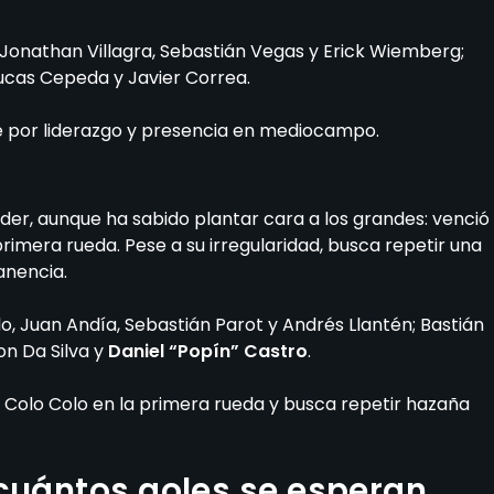
, Jonathan Villagra, Sebastián Vegas y Erick Wiemberg;
Lucas Cepeda y Javier Correa.
ble por liderazgo y presencia en mediocampo.
der, aunque ha sabido plantar cara a los grandes: venció
primera rueda. Pese a su irregularidad, busca repetir una
anencia.
llo, Juan Andía, Sebastián Parot y Andrés Llantén; Bastián
on Da Silva y
Daniel “Popín” Castro
.
ó a Colo Colo en la primera rueda y busca repetir hazaña
cuántos goles se esperan