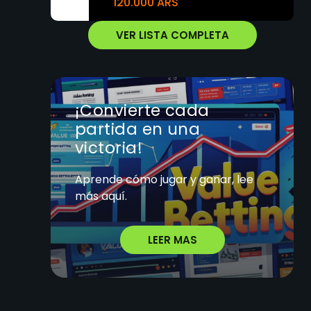
120.000 ARS
VER LISTA COMPLETA
¡Convierte cada
partida en una
victoria!
Aprende cómo jugar y ganar, lee
más aquí.
LEER MAS