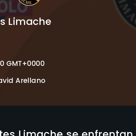
es Limache
:00 GMT+0000
vid Arellano
tes Limache se enfrentan