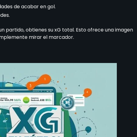
dades de acabar en gol.
ades.
n partido, obtienes su xG total. Esto ofrece una imagen
implemente mirar el marcador.