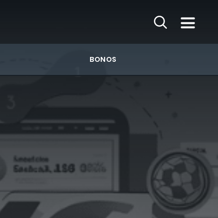
BONOS