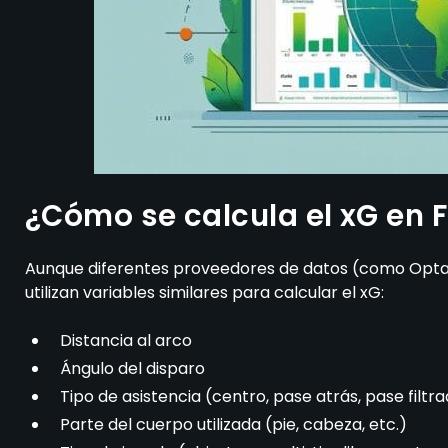
¿Cómo se calcula el xG
en 
Aunque diferentes proveedores de datos (como Opta
utilizan variables similares para calcular el xG:
Distancia al arco
Ángulo del disparo
Tipo de asistencia (centro, pase atrás, pase filtr
Parte del cuerpo utilizada (pie, cabeza, etc.)