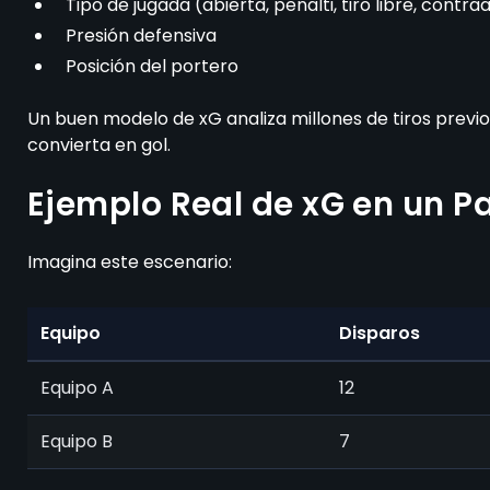
Tipo de jugada (abierta, penalti, tiro libre, contr
Presión defensiva
Posición del portero
Un buen modelo de xG analiza millones de tiros previo
convierta en gol.
Ejemplo Real de xG en un P
Imagina este escenario:
Equipo
Disparos
Equipo
Disparos
Equipo A
12
Equipo B
7