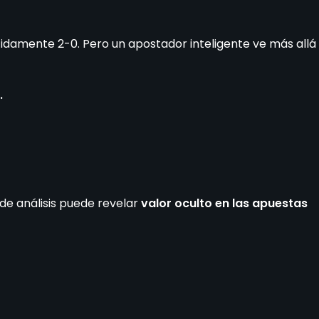
cidamente 2-0. Pero un apostador inteligente ve más allá
.
 de análisis puede revelar
valor oculto en las apuestas