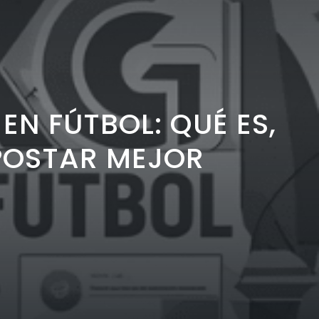
EN FÚTBOL: QUÉ ES,
POSTAR MEJOR