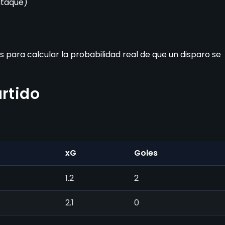
aataque)
s para calcular la probabilidad real de que un disparo se
artido
xG
Goles
xG
Goles
1.2
2
2.1
0